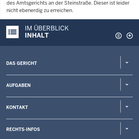
des Amtsgerichts an der Steinstraße. Dieser ist leider
nicht ebenerdig zu erreichen.
IM ÜBERBLICK
Justiz-Portal im Überblick:
INHALT
DAS GERICHT
AUFGABEN
KONTAKT
RECHTS-INFOS