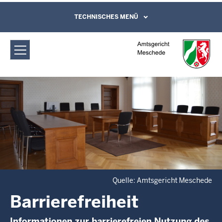
Direkt zum Inhalt
Amtsgericht Meschede: Barrierefreiheit
TECHNISCHES MENÜ
Leichte Sprache, Gebärdensprachenvideo
und Kontaktformular
Quelle: Amtsgericht Meschede
Barrierefreiheit
Informationen zur barrierefreien Nutzung des