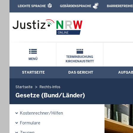
Direkt zum Inhalt
LEICHTE SPRACHE
GEBÄRDENSPRACHE
BARRIEREFREIHE
Leichte Sprache, Gebärdensprachenvideo u
Amtsgericht Meschede: Gesetze (Bund
Schnellnavigation mit Volltext-Suche
TERMINBUCHUNG
MENÜ
KIRCHENAUSTRITT
STARTSEITE
DAS GERICHT
AUFGA
Hauptmenü: Hauptnavigation
Startseite
Rechts-Infos
Gesetze (Bund/Länder)
Kostenrechner/Hilfen
Formulare
Zeugen