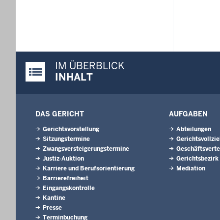
IM ÜBERBLICK
Justiz-Portal im Überblick:
INHALT
DAS GERICHT
AUFGABEN
Gerichtsvorstellung
Abteilungen
Sitzungstermine
Gerichtsvollzi
Zwangsversteigerungs­termine
Geschäftsverte
Justiz-Auktion
Gerichtsbezirk
Karriere und Berufsorientierung
Mediation
Barrierefreiheit
Eingangskontrolle
Kantine
Presse
Terminbuchung