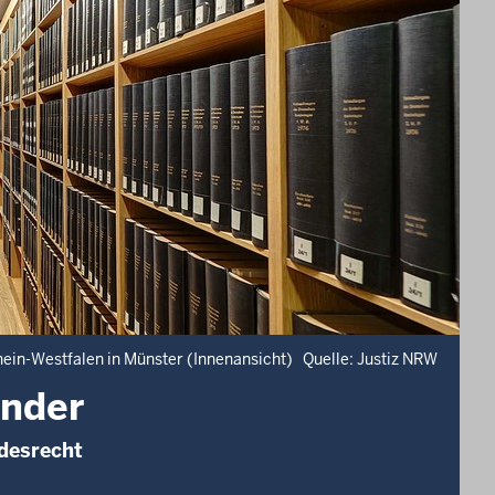
hein-Westfalen in Münster (Innenansicht) Quelle: Justiz NRW
änder
desrecht