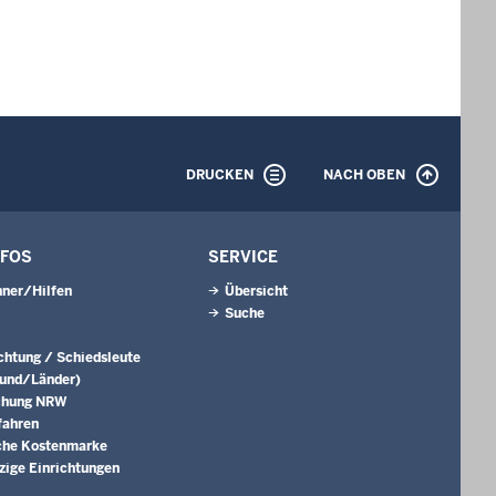
DRUCKEN
NACH OBEN
NFOS
SERVICE
ner/Hilfen
Übersicht
Suche
ichtung / Schiedsleute
Bund/Länder)
chung NRW
fahren
che Kostenmarke
ige Einrichtungen