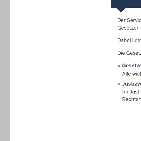
Der Servi
Gesetzen 
Dabei lie
Die Geset
Gesetze
Alle wic
Justizv
Im Just
Rechtsh