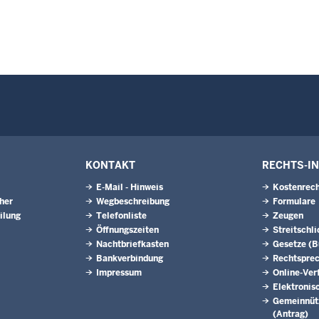
KONTAKT
RECHTS-I
E-Mail - Hinweis
Kostenrech
eher
Wegbeschreibung
Formulare
ilung
Telefonliste
Zeugen
Öffnungszeiten
Streitschl
Nachtbriefkasten
Gesetze (
Bankverbindung
Rechtspre
Impressum
Online-Ver
Elektronis
Gemeinnütz
(Antrag)